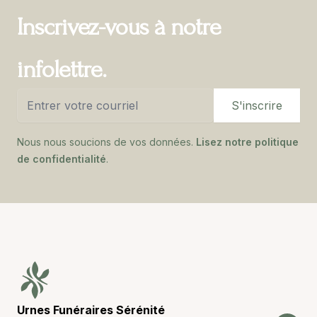
Inscrivez-vous à notre
infolettre.
Email address
S'inscrire
Nous nous soucions de vos données.
Lisez notre politique
de confidentialité
.
Footer
Urnes Funéraires Sérénité